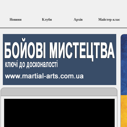
Новини
Клуби
Архів
Майстер-клас