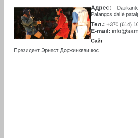
Адрес:
Daukant
Palangos dailė pata
+
Тел.:
370 (614) 1
E-mail:
info@sam
Сайт
Президент Эрнест Доржинкявичюс