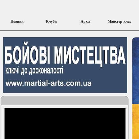
Новини
Клуби
Архів
Майстер-клас