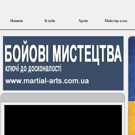
Новини
Клуби
Архів
Майстер-клас