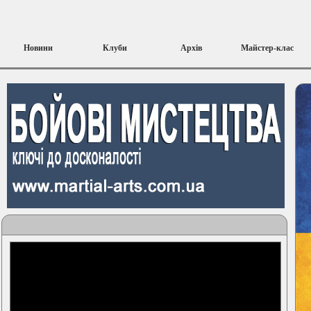
Новини
Клуби
Архів
Майстер-клас