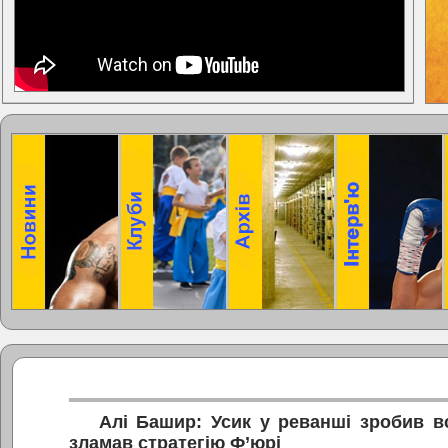
Алі Башир: Усик у реванші зробив вс
зламав стратегію Ф’юрі