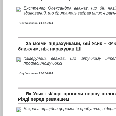
Екстренер Олександра вважає, що бій наві
здивований, що британець забрав цілих 4 раун
Опубліковано: 24-12-2024
За моїми підрахунками, бій Усик – Ф’
ближчим, ніж нарахував ШІ
Камерунець вважає, що штучному інте
професійному боксі
Опубліковано: 23-12-2024
Як Усик і Ф’юрі провели першу полов
Ріяді перед реваншем
Яскрава офіційна церемонія прибуття, відкри