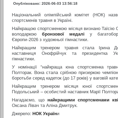
Опубліковано: 2026-06-03 13:56:18
Національний олімпійський комітет (НОК) наз
спортсменів травня в Україні.
Найкращою спортсменкою місяця визнано Таїсію О
володаркою
бронзової медалі
у багатоборс
Європи-2026 з художньої гімнастики.
Найкращим тренером травня стала Ірина Де
наставниця Онофрійчук та президентка Укр
гімнастики.
У номінації “найкраща юна спортсменка трав
Полторак. Вона стала срібною призеркою чемпіон
боротьби серед кадеток (до 17 років) у ваговій катег
Найкращим тренером місяця юної спортсмен
Подольський – особистий наставник Марії Полтора
Нагадаємо, що
найкращими спортсменами кв
Оксана Лівач та Аліна Дмитрук.
Джерело:
НОК Україн
и