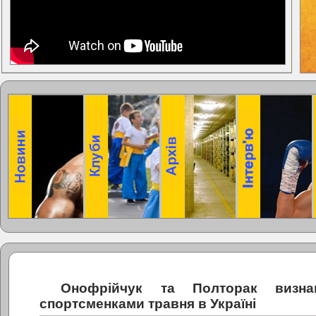
Онофрійчук та Полторак визна
спортсменками травня в Україні