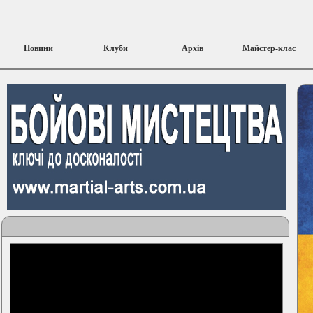
Новини
Клуби
Архів
Майстер-клас