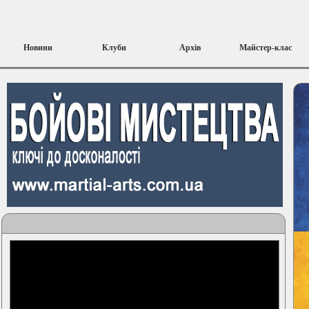
Новини
Клуби
Архів
Майстер-клас